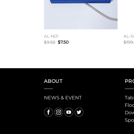
AL-N01
AL-S
原
当
$
9.50
$
7.50
$
199
价
前
为：
价
加入购物车
加入
$9.50。
格
：
为：
9.90。
$7.50。
ABOUT
PR
NEWS & EVENT
Tab
Flo
Dow
Spo