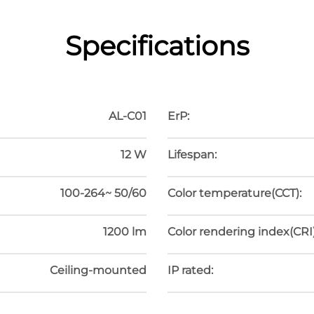
Specifications
HOSOMAKI
AL-C01
ErP:
12 W
Lifespan:
100-264~ 50/60
Color temperature(CCT):
1200 lm
Color rendering index(CRI)
Ceiling-mounted
IP rated: