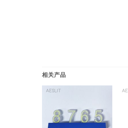
相关产品
Add to
Add to
wishlist
wishlist