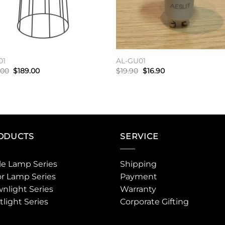
01
AL-GU01
原
当
原
当
.00
$
189.00
$
19.90
$
16.90
价
前
价
前
为：
价
为：
价
购物车
加入购物车
$199.00。
格
$19.90。
格
为：
为：
$189.00。
$16.90。
ODUCTS
SERVICE
le Lamp Series
Shipping
or Lamp Series
Payment
nlight Series
Warranty
tlight Series
Corporate Gifting