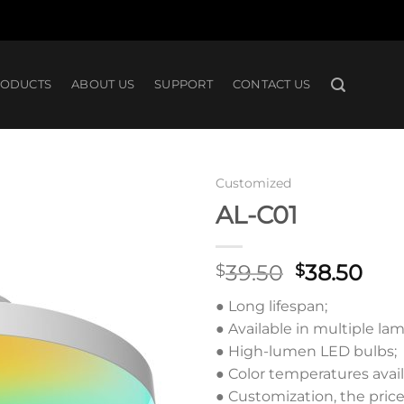
RODUCTS
ABOUT US
SUPPORT
CONTACT US
Customized
AL-C01
Add to
原
当
39.50
38.50
$
$
wishlist
价
前
● Long lifespan;
为：
价
● Available in multiple lam
$39.50。
格
● High-lumen LED bulbs;
为
● Color temperatures avai
$38
● Customization, the pric