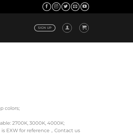
SIGN UP
p colors;
：
lable: 2700K, 3000K, 4000K;
.50。
e is EXW for reference，Contact us