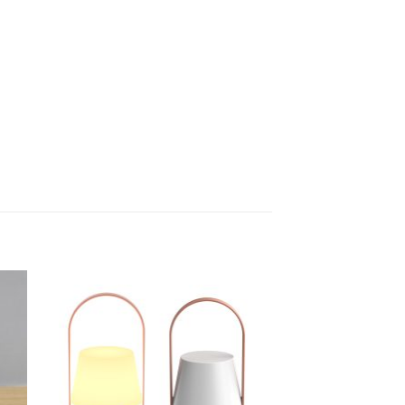
to
Add to
ist
wishlist