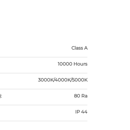
Class A
10000 Hours
3000K/4000K/5000K
:
80 Ra
IP 44