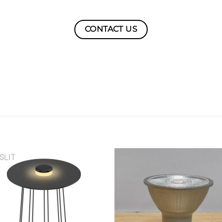
CONTACT US
Add to
Add 
wishlist
wishl