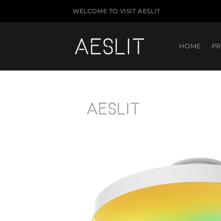
跳
WELCOME TO VISIT AESLIT
到
内
容
HOME
P