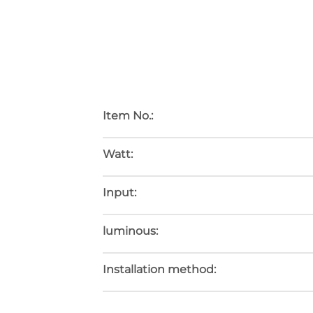
描述
Item No.:
Watt:
Input:
luminous:
Installation method: