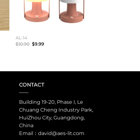
AL-14
原
当
$
10.90
$
9.99
价
前
为：
价
加入购物车
$10.90。
格
为：
$9.99。
CONTACT
Building 19-20, Phase I, Le
Chuang Cheng Industry Park,
HuiZhou City, Guangdong,
China
Email：david@aes-lit.com