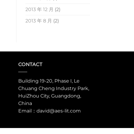
2013 年 12 月
(2)
2013 年 8 月
(2)
CONTACT
Building 19-20, Phase I, Le
Chuang Cheng Industry Park,
HuiZhou City, Guangdong,
China
Email：david@aes-lit.com