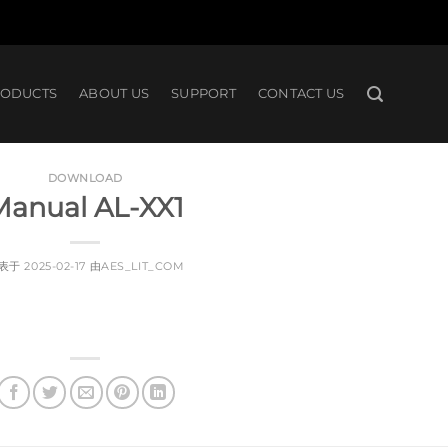
RODUCTS
ABOUT US
SUPPORT
CONTACT US
DOWNLOAD
Manual AL-XX1
表于
2025-02-17
由
AES_LIT_COM