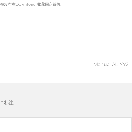
目被发布在
Download
. 收藏
固定链接
.
Manual AL-YY2
用
*
标注