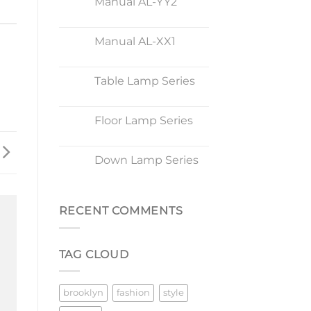
Manual AL-YY2
17
2 月
Manual AL-XX1
17
2 月
Table Lamp Series
19
11 月
Floor Lamp Series
13
10 月
Down Lamp Series
13
10 月
RECENT COMMENTS
TAG CLOUD
brooklyn
fashion
style