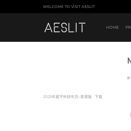
跳
WELCOME TO VISIT AESLIT
到
内
容
HOME
P
发
2025年庭宇科技年历–签署版
下载